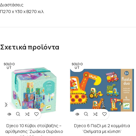
Διαστάσεις
Π270 x Y30 x Β270 χιλ.
Σχετικά προϊόντα
SOLD O
SOLD O
UT
UT
Djeco 10 Κύβοι στοίβαξης –
Djeco 6 Παζλ με 2 κομμάτια
αρίθμησης ‘Ζωάκια Ουράνιο
‘Οχήματα με κίνηση’