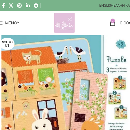
ENGLISH
ΕΛΛΗΝΙΚΆ
0
ΜΕΝΟΎ
0,00
SOLD O
UT