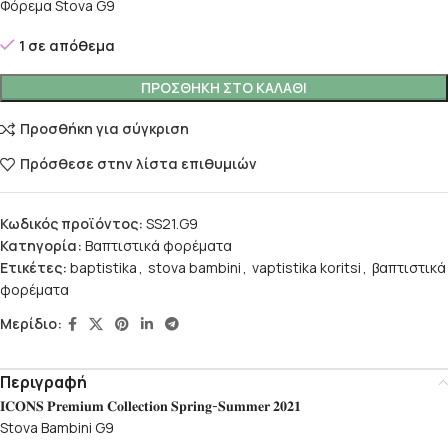
Φόρεμα Stova G9
1 σε απόθεμα
ΠΡΟΣΘΉΚΗ ΣΤΟ ΚΑΛΆΘΙ
Προσθήκη για σύγκριση
Πρόσθεσε στην λίστα επιθυμιών
Κωδικός προϊόντος:
SS21.G9
Κατηγορία:
Βαπτιστικά φορέματα
Ετικέτες:
baptistika
,
stova bambini
,
vaptistika koritsi
,
βαπτιστικά
φορέματα
Μερίδιο:
Περιγραφή
𝐈𝐂𝐎𝐍𝐒 𝐏𝐫𝐞𝐦𝐢𝐮𝐦 𝐂𝐨𝐥𝐥𝐞𝐜𝐭𝐢𝐨𝐧 𝐒𝐩𝐫𝐢𝐧𝐠-𝐒𝐮𝐦𝐦𝐞𝐫 𝟐𝟎𝟐𝟏
Stova Bambini G9