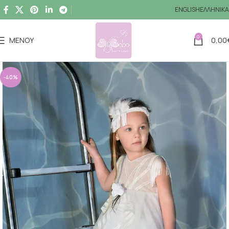
ENGLISH
ΕΛΛΗΝΙΚΆ
0
ΜΕΝΟΎ
0,00
-40%